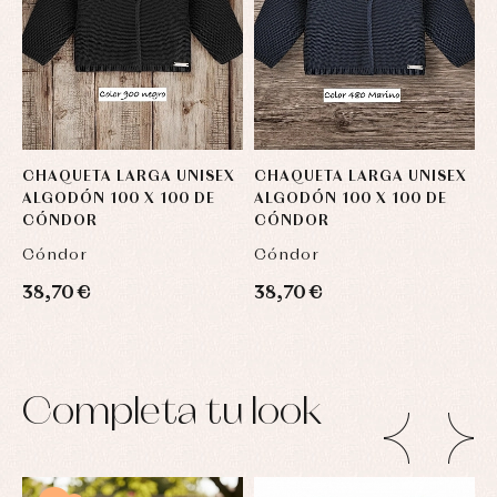
CHAQUETA LARGA UNISEX
CHAQUETA LARGA UNISEX
C
ALGODÓN 100 X 100 DE
ALGODÓN 100 X 100 DE
A
CÓNDOR
CÓNDOR
Cóndor
Cóndor
C
38,70 €
38,70 €
3
Completa tu look