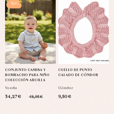
-30%
CONJUNTO CAMISA Y
CUELLO DE PUNTO
C
BOMBACHO PARA NIÑO
CALADO DE CÓNDOR
C
COLECCIÓN ARCILLA
Yoedu
Cóndor
C
34,27 €
9,50 €
9
48,95 €