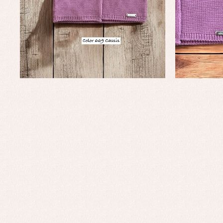
Complementos de bautizo
Bl
Conjuntos
Ch
Faldones de bautizo
C
Peleles y ranitas
Co
Pe
Ro
Ve
Baberos
Blusas, camisas y jerseys
Complementos
Conjuntos
Faldones de bebé
Peleles y ranitas
Ac
Ropa interior, bodys,
Ar
pijamas...
Bl
Ch
Co