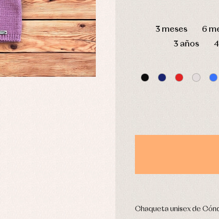
DÍAS
3 meses
6 m
usas y camisas
Arras y fiesta
3 años
4
aquetas y abrigos
Camisas
omplementos
Chaquetas y jerseys
njuntos
Conjuntos
leles y ranitas
Pantalones
pa interior
Peleles y ranitas
stidos
Ropa de abrigo
Ropa de baño
Ropa interior
Calcetines
cesorios
Gorros y capotas
ras y fiesta
Leotardos
usas y camisas
Puericultura
aquetas y jersey
Chaqueta unisex de Cón
njuntos