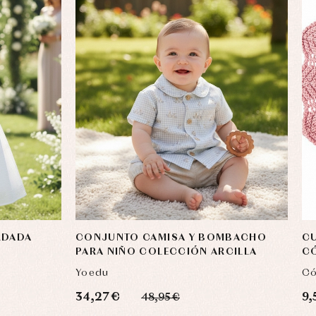
RDADA
CONJUNTO CAMISA Y BOMBACHO
CU
PARA NIÑO COLECCIÓN ARCILLA
C
Yoedu
Có
34,27 €
9,
48,95 €