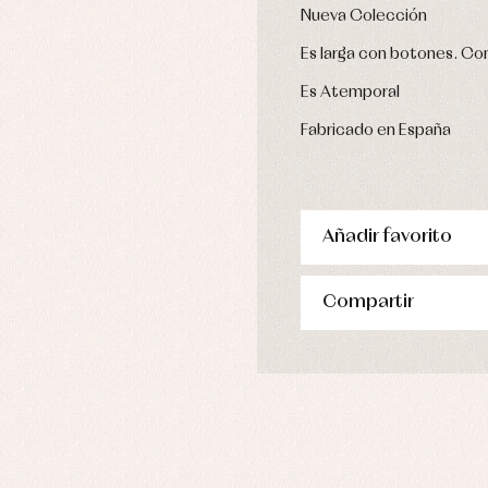
Nueva Colección
pa de abrigo
pa de baño
Es larga con botones. Co
pa interior
Es Atemporal
stidos
Fabricado en España
Añadir favorito
Compartir