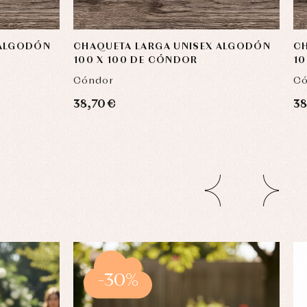
 ALGODÓN
CHAQUETA LARGA UNISEX ALGODÓN
CH
100 X 100 DE CÓNDOR
10
Cóndor
Có
38,70 €
38
-30%