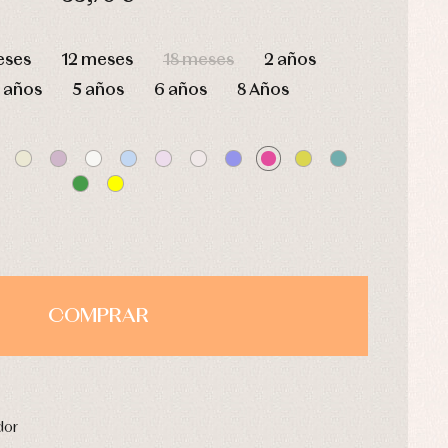
HORAS
MIN
SEG
eses
12 meses
18 meses
2 años
 años
5 años
6 años
8 Años
COMPRAR
dor