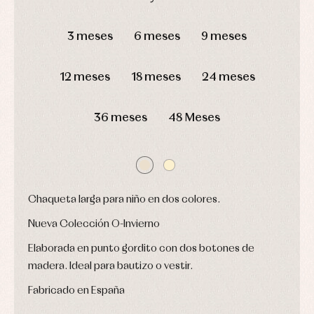
camisas
Leotardos
Ropa
DÍAS
HORAS
MIN
SEG
Chaquetas
interior,
Puericultura
y
bodys,
3 meses
6 meses
9 meses
jersey
pijamas...
Conjuntos
Ropa
12 meses
18 meses
24 meses
de
abrigo
Ropa
36 meses
48 Meses
de
baño
Ropa
interior
Vestidos
Chaqueta larga para niño en dos colores.
Nueva Colección O-Invierno
Elaborada en punto gordito con dos botones de
madera. Ideal para bautizo o vestir.
Fabricado en España