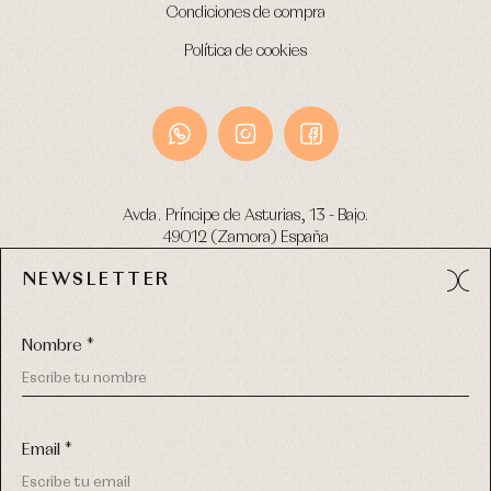
Condiciones de compra
Política de cookies
Avda. Príncipe de Asturias, 13 - Bajo.
49012 (Zamora) España
NEWSLETTER
Tel:
980 049 683
- M:
600 669 270
email:
info@primerdia.es
Nombre *
Email *