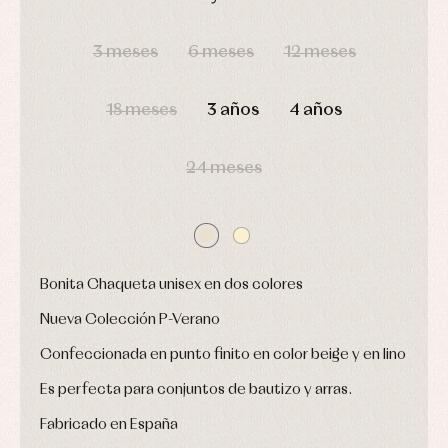
y
Calcetines
bebé
fiesta
DÍAS
HORAS
MIN
SEG
Gorros
Peleles
Blusas
y
3 meses
6 meses
12 meses
y
y
capotas
ranitas
camisas
Leotardos
Ropa
Chaquetas
interior,
18 meses
3 años
4 años
Puericultura
y
bodys,
jersey
pijamas...
Conjuntos
24 meses
Ropa
de
abrigo
Ropa
de
baño
Ropa
Bonita Chaqueta unisex en dos colores
interior
Nueva Colección P-Verano
Vestidos
Confeccionada en punto finito en color beige y en lino
Es perfecta para conjuntos de bautizo y arras.
Fabricado en España