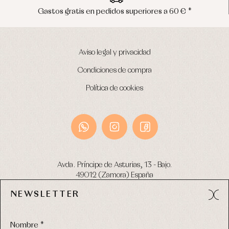
ores a 60 € *
Envíos en península en 24/
Aviso legal y privacidad
Condiciones de compra
Política de cookies
Avda. Príncipe de Asturias, 13 - Bajo.
49012 (Zamora) España
NEWSLETTER
Tel:
980 049 683
- M:
600 669 270
email:
info@primerdia.es
Nombre *