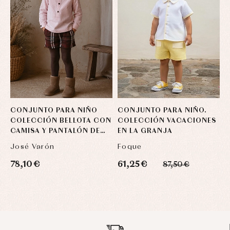
CONJUNTO PARA NIÑO
CONJUNTO PARA NIÑO.
C
COLECCIÓN BELLOTA CON
COLECCIÓN VACACIONES
L
CAMISA Y PANTALÓN DE
EN LA GRANJA
C
CUADROS
José Varón
Foque
L
78,10 €
61,25 €
3
87,50 €