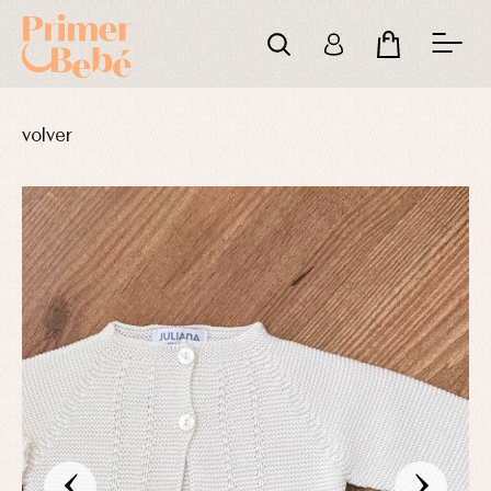
volver
‹
›