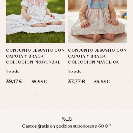
CONJUNTO JESUSITO CON
CONJUNTO JESUSITO CON
C
CAPOTA Y BRAGA
CAPOTA Y BRAGA
A
COLECCIÓN PROVENZAL
COLECCIÓN MAYÓLICA
Yoedu
Yoedu
C
39,17 €
37,77 €
3
55,95 €
53,95 €
Envíos en península en 24/48 horas