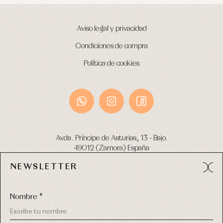
Aviso legal y privacidad
Condiciones de compra
Política de cookies
Avda. Príncipe de Asturias, 13 - Bajo.
49012 (Zamora) España
NEWSLETTER
Tel:
980 049 683
- M:
600 669 270
email:
info@primerdia.es
Nombre *