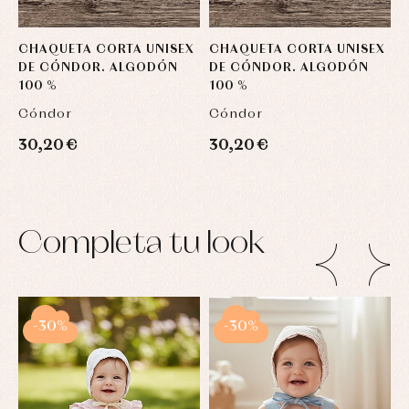
CHAQUETA CORTA UNISEX
CHAQUETA CORTA UNISEX
C
DE CÓNDOR. ALGODÓN
DE CÓNDOR. ALGODÓN
D
100 %
100 %
1
Cóndor
Cóndor
C
30,20 €
30,20 €
3
Completa tu look
-30%
-30%