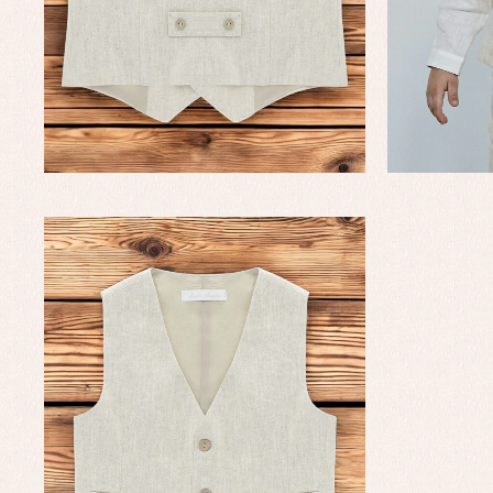
Faldones de bautizo
C
Peleles y ranitas
Co
Pe
Ro
Ve
Baberos
Blusas, camisas y jerseys
Complementos
Conjuntos
Faldones de bebé
Peleles y ranitas
Ac
Ropa interior, bodys,
Ar
pijamas...
Bl
Ch
Co
Ro
Ro
Ro
Ve