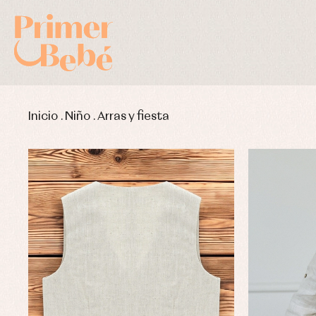
Inicio
.
Niño
.
Arras y fiesta
Complementos de bautizo
Bl
Conjuntos
Ch