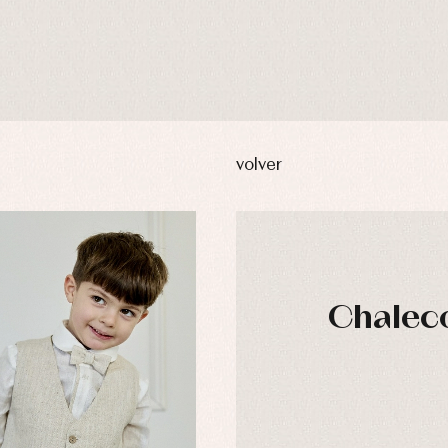
volver
Chaleco
usas y camisas
Arras y fiesta
aquetas y abrigos
Camisas
DÍAS