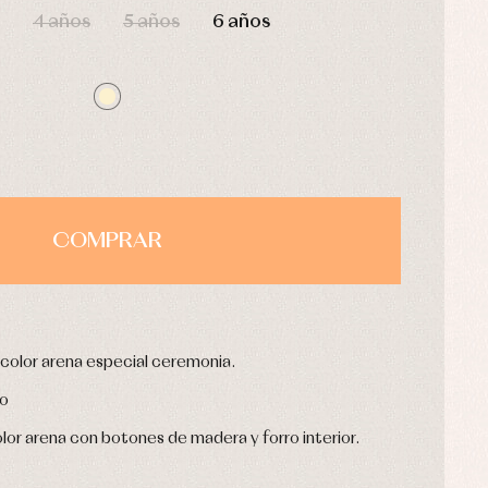
4 años
5 años
6 años
COMPRAR
 color arena especial ceremonia.
no
or arena con botones de madera y forro interior.