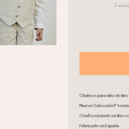
omplementos
Chaquetas y jerseys
3 años
njuntos
Conjuntos
leles y ranitas
Pantalones
pa interior
Peleles y ranitas
stidos
Ropa de abrigo
Ropa de baño
Ropa interior
Calcetines
cesorios
Gorros y capotas
ras y fiesta
Leotardos
usas y camisas
Puericultura
aquetas y jersey
Chaleco para niño de lino
njuntos
pa de abrigo
Nueva Colección P-Vera
pa de baño
Confeccionado en lino col
pa interior
stidos
Fabricado en España