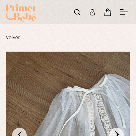
volver
‹
›