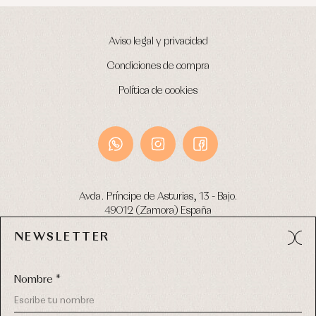
Aviso legal y privacidad
Condiciones de compra
Política de cookies
Avda. Príncipe de Asturias, 13 - Bajo.
49012 (Zamora) España
NEWSLETTER
Tel:
980 049 683
- M:
600 669 270
email:
info@primerdia.es
Nombre *