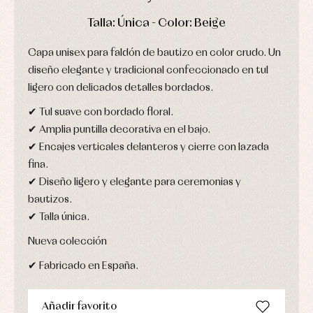
y
Calcetines
bebé
fiesta
DÍAS
HORAS
MIN
SEG
Gorros
Talla: Única - Color: Beige
Peleles
Blusas
y
y
y
capotas
ranitas
camisas
Capa unisex para faldón de bautizo en color crudo. Un
Leotardos
Ropa
Chaquetas
interior,
diseño elegante y tradicional confeccionado en tul
Puericultura
y
bodys,
ligero con delicados detalles bordados.
jersey
pijamas...
Conjuntos
✔ Tul suave con bordado floral.
Ropa
✔ Amplia puntilla decorativa en el bajo.
de
abrigo
✔ Encajes verticales delanteros y cierre con lazada
Ropa
fina.
de
baño
✔ Diseño ligero y elegante para ceremonias y
Ropa
bautizos.
interior
✔ Talla única.
Vestidos
Nueva colección
✔ Fabricado en España.
Añadir favorito