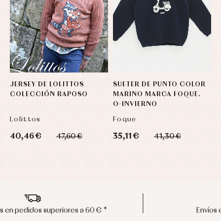
JERSEY DE LOLITTOS
SUETER DE PUNTO COLOR
J
COLECCIÓN RAPOSO
MARINO MARCA FOQUE.
C
O-INVIERNO
D
Lolittos
Foque
F
40,46 €
35,11 €
3
47,60 €
41,30 €
Envíos en península en 24/48 horas