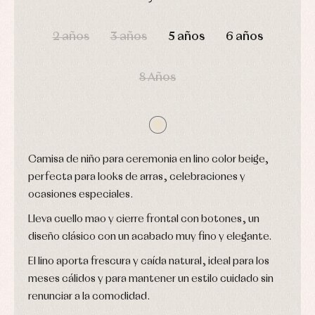
jersey
pijamas...
DÍAS
HORAS
MIN
SEG
Conjuntos
2 años
3 años
5 años
6 años
Ropa
de
abrigo
Ropa
8 Años
de
baño
Ropa
interior
Vestidos
Camisa de niño para ceremonia en lino color beige,
perfecta para looks de arras, celebraciones y
ocasiones especiales.
Lleva cuello mao y cierre frontal con botones, un
diseño clásico con un acabado muy fino y elegante.
El lino aporta frescura y caída natural, ideal para los
meses cálidos y para mantener un estilo cuidado sin
renunciar a la comodidad.