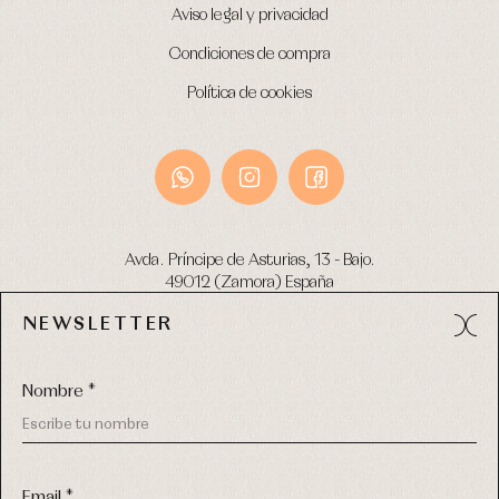
Aviso legal y privacidad
Condiciones de compra
Política de cookies
Avda. Príncipe de Asturias, 13 - Bajo.
49012 (Zamora) España
NEWSLETTER
Tel:
980 049 683
- M:
600 669 270
email:
info@primerdia.es
Nombre *
Email *