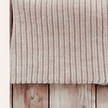
Conjuntos
Ch
Faldones de bautizo
C
Peleles y ranitas
Co
Pe
Ro
Ve
Baberos
Blusas, camisas y jerseys
Complementos
Conjuntos
Faldones de bebé
Peleles y ranitas
Ac
Ropa interior, bodys,
Ar
pijamas...
Bl
Ch
Co
Ro
Ro
Ro
Ve