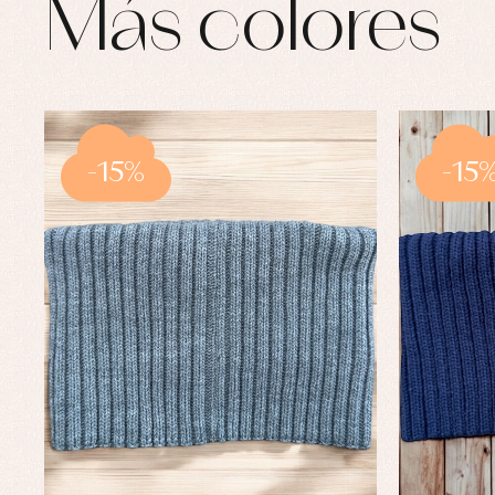
Más colores
-15%
-15