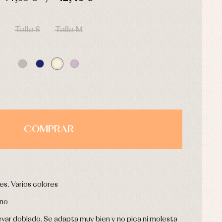
HORAS
MIN
SEG
Talla S
Talla M
COMPRAR
es. Varios colores
rno
evar doblado. Se adapta muy bien y no pica ni molesta