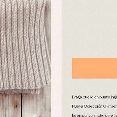
aquetas y abrigos
Camisas
omplementos
Chaquetas y jerseys
DÍAS
njuntos
Conjuntos
leles y ranitas
Pantalones
pa interior
Peleles y ranitas
stidos
Ropa de abrigo
Ropa de baño
Ropa interior
Calcetines
cesorios
Gorros y capotas
ras y fiesta
Leotardos
usas y camisas
Puericultura
aquetas y jersey
njuntos
Braga cuello en punto ingl
pa de abrigo
pa de baño
Nueva Colección O-Invie
pa interior
Es en punto ancho para ll
stidos