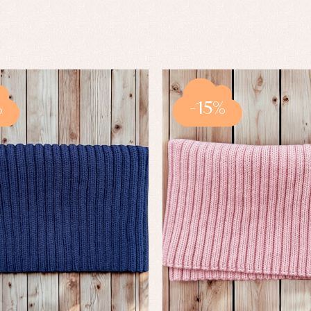
%
-15%