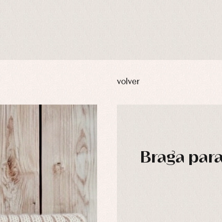
volver
Braga para
usas y camisas
Arras y fiesta