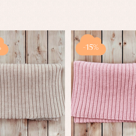
%
-15%