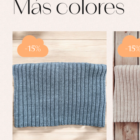
Más colores
-15%
-15