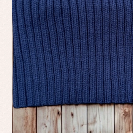
Conjuntos
Ch
Faldones de bautizo
C
Peleles y ranitas
Co
Pe
Ro
Ve
Baberos
Blusas, camisas y jerseys
Complementos
Conjuntos
Faldones de bebé
Peleles y ranitas
Ac
Ropa interior, bodys,
Ar
pijamas...
Bl
Ch
Co
Ro
Ro
Ro
Ve