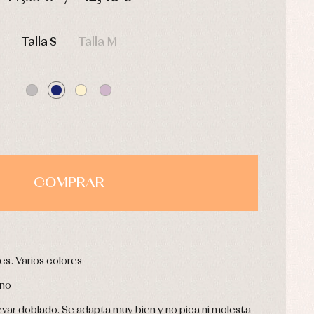
HORAS
MIN
SEG
Talla S
Talla M
COMPRAR
es. Varios colores
rno
evar doblado. Se adapta muy bien y no pica ni molesta