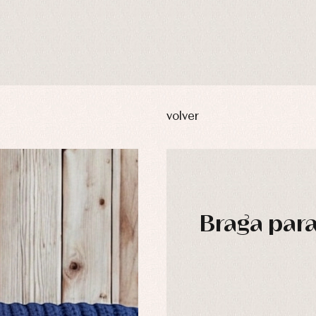
volver
Braga para
usas y camisas
Arras y fiesta