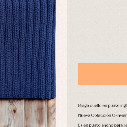
aquetas y abrigos
Camisas
omplementos
Chaquetas y jerseys
DÍAS
njuntos
Conjuntos
leles y ranitas
Pantalones
pa interior
Peleles y ranitas
stidos
Ropa de abrigo
Ropa de baño
Ropa interior
Calcetines
cesorios
Gorros y capotas
ras y fiesta
Leotardos
usas y camisas
Puericultura
aquetas y jersey
njuntos
Braga cuello en punto ingl
pa de abrigo
pa de baño
Nueva Colección O-Invie
pa interior
Es en punto ancho para ll
stidos