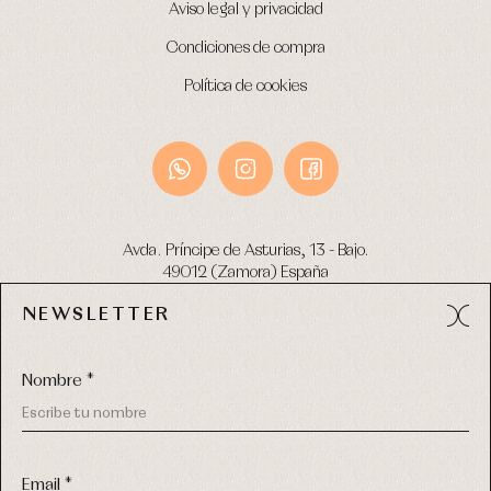
Aviso legal y privacidad
Condiciones de compra
Política de cookies
Avda. Príncipe de Asturias, 13 - Bajo.
49012 (Zamora) España
NEWSLETTER
Tel:
980 049 683
- M:
600 669 270
email:
info@primerdia.es
Nombre *
Email *