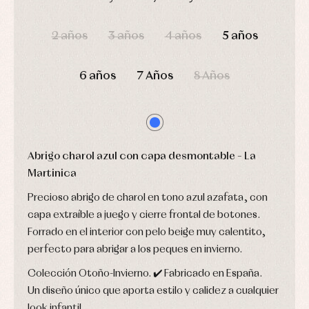
camisas
Leotardos
Ropa
DÍAS
HORAS
MIN
SEG
Chaquetas
interior,
Puericultura
y
2 años
3 años
4 años
5 años
bodys,
jersey
pijamas...
Conjuntos
6 años
7 Años
8 Años
Ropa
de
abrigo
Ropa
de
baño
Ropa
Abrigo charol azul con capa desmontable – La
interior
Martinica
Vestidos
Precioso abrigo de charol en tono azul azafata, con
capa extraíble a juego y cierre frontal de botones.
Forrado en el interior con pelo beige muy calentito,
perfecto para abrigar a los peques en invierno.
Colección Otoño-Invierno. ✔️ Fabricado en España.
Un diseño único que aporta estilo y calidez a cualquier
look infantil.